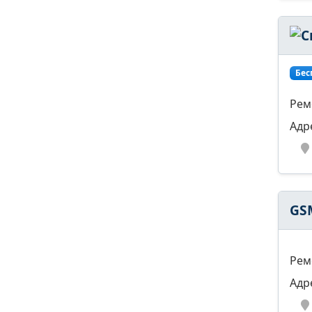
Бес
Рем
Адр
GS
Рем
Адр