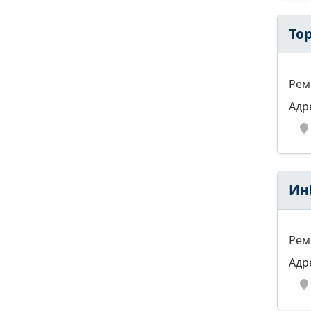
То
Рем
Адр
Ин
Рем
Адр