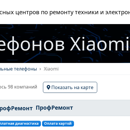
сных центров по ремонту техники и электро
ефонов Xiaomi
ьные телефоны
Xiaomi
сь 98 компаний
Показать на карте
ПрофРемонт
платная диагностика
Оплата картой