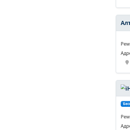
Ал
Рем
Адр
Бес
Рем
Адр