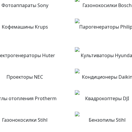
Фотоаппараты Sony
Газонокосилки Bosch
Кофемашины Krups
Парогенераторы Phili
ектрогенераторы Huter
Культиваторы Hyunda
Проекторы NEC
Кондиционеры Daiki
тлы отопления Protherm
Квадрокоптеры DJI
Газонокосилки Stihl
Бензопилы Stihl