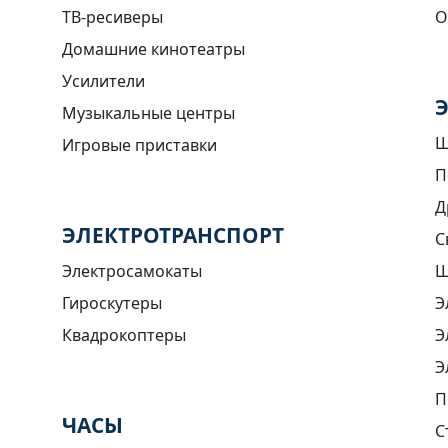
ТВ-ресиверы
О
Домашние кинотеатры
Усилители
Музыкальные центры
Ш
Игровые приставки
П
Д
ЭЛЕКТРОТРАНСПОРТ
С
Электросамокаты
Ш
Гироскутеры
Э
Квадрокоптеры
Э
Э
П
ЧАСЫ
С