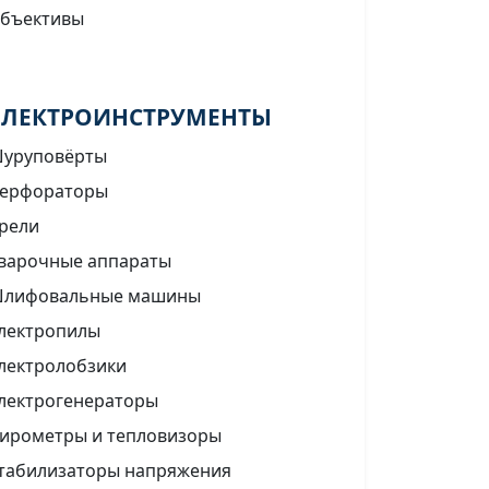
бъективы
ЭЛЕКТРОИНСТРУМЕНТЫ
уруповёрты
ерфораторы
рели
варочные аппараты
лифовальные машины
лектропилы
лектролобзики
лектрогенераторы
ирометры и тепловизоры
табилизаторы напряжения