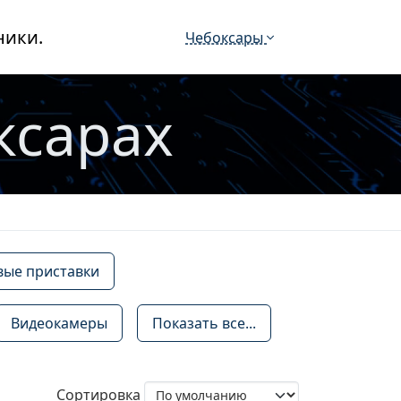
ники.
Чебоксары
ксарах
вые приставки
Видеокамеры
Показать все...
Сортировка