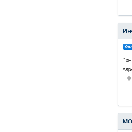
Ин
Опл
Рем
Адр
MO