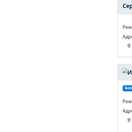
Се
Рем
Адр
Бес
Рем
Адр