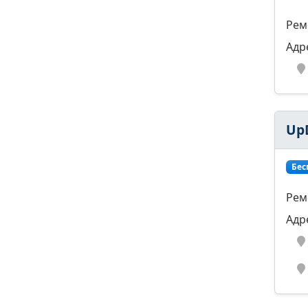
Рем
Адр
Up
Бес
Рем
Адр