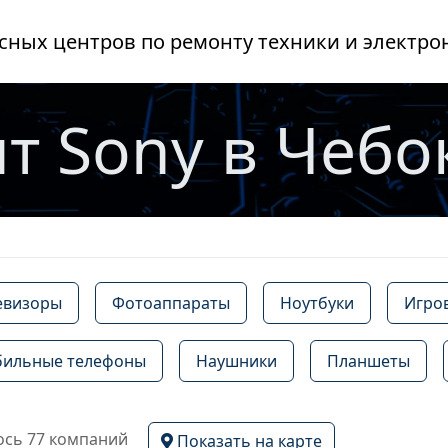
сных центров по ремонту техники и электро
т Sony в Чебо
евизоры
Фотоаппараты
Ноутбуки
Игро
ильные телефоны
Наушники
Планшеты
сь 77 компаний
Показать на карте