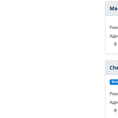
Ма
Рем
Адр
Ch
Бес
Рем
Адр