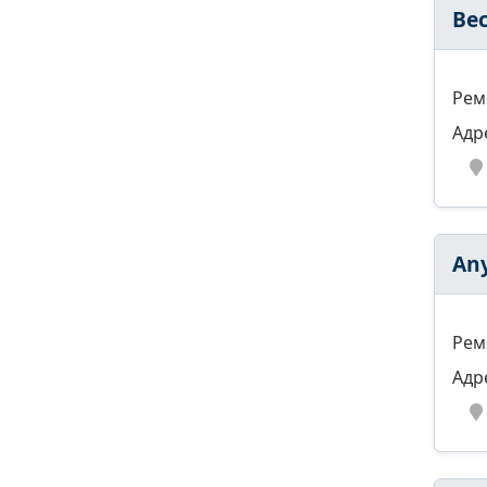
Ве
Рем
Адр
An
Рем
Адр