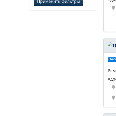
Применить фильтры
Бес
Рем
Адр