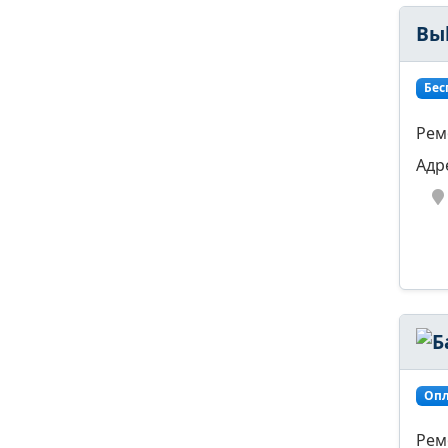
Вы
Бес
Рем
Адр
Опл
Рем