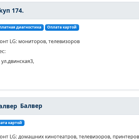
kуп 174.
платная диагностика
Оплата картой
онт LG: мониторов, телевизоров
ес:
ул.двинская3,
Балвер
ата картой
онт LG: домашних кинотеатров, телевизоров, принтеров