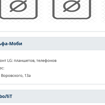
ьфа-Моби
онт LG: планшетов, телефонов
ес:
Воровского, 13а
boЛiТ