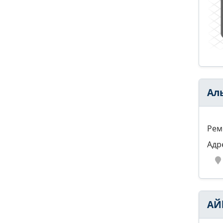
Ал
Рем
Адр
АЙ