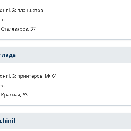
онт LG: планшетов
ес:
Сталеваров, 37
ллада
онт LG: принтеров, МФУ
ес:
Красная, 63
chinil