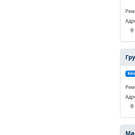
Рем
Адр
Гр
Бес
Рем
Адр
Ма