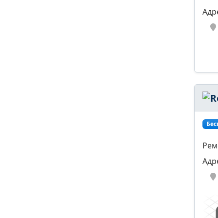
Адр
Бес
Рем
Адр