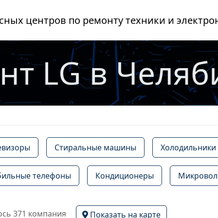
сных центров по ремонту техники и электро
нт LG в Челяб
евизоры
Стиральные машины
Холодильники
ильные телефоны
Кондиционеры
Микровол
сь 371 компания
Показать на карте