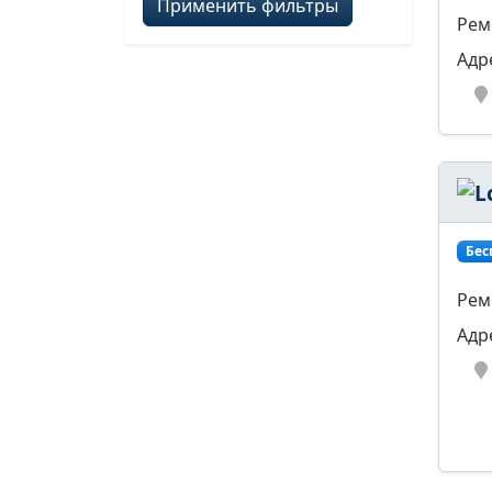
Применить фильтры
Рем
Адр
Бес
Рем
Адр