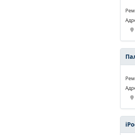
Рем
Адр
Па
Рем
Адр
iPo