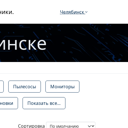
ники.
Челябинск
инске
Пылесосы
Мониторы
новки
Показать все...
Сортировка