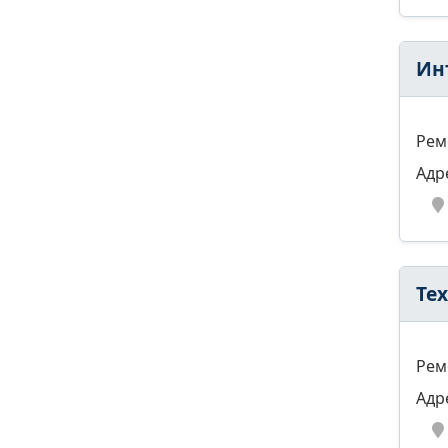
Ин
Рем
Адр
Те
Рем
Адр