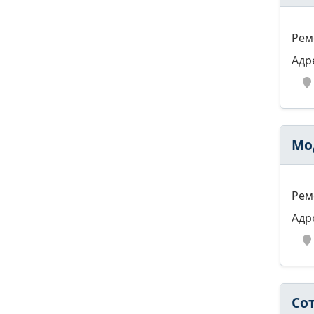
Рем
Адр
Мо
Рем
Адр
Со