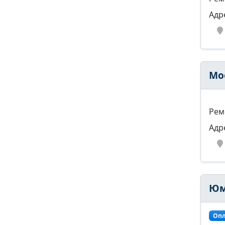
Адр
Mo
Рем
Адр
Юм
Опл