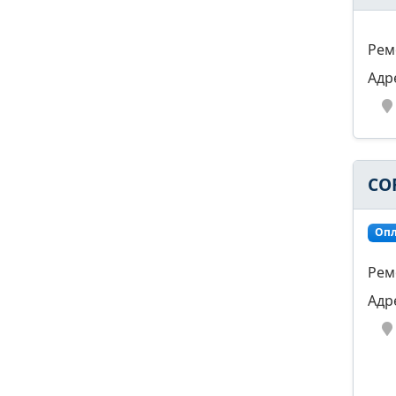
Рем
Адр
CO
Опл
Рем
Адр