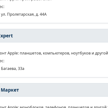
ес:
ул. Пролетарская, д. 44А
Expert
онт Apple: планшетов, компьютеров, ноутбуков и другой
ес:
Багаева, 33а
 Маркет
онт Apple: моноблоков, телефонов, планшетов и другой 