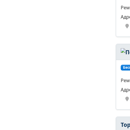
Рем
Адр
Бес
Рем
Адр
То