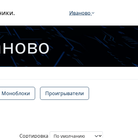
ники.
Иваново
аново
Моноблоки
Проигрыватели
Сортировка