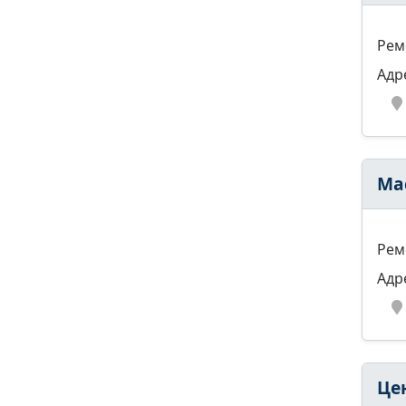
Рем
Адр
Ма
Рем
Адр
Це