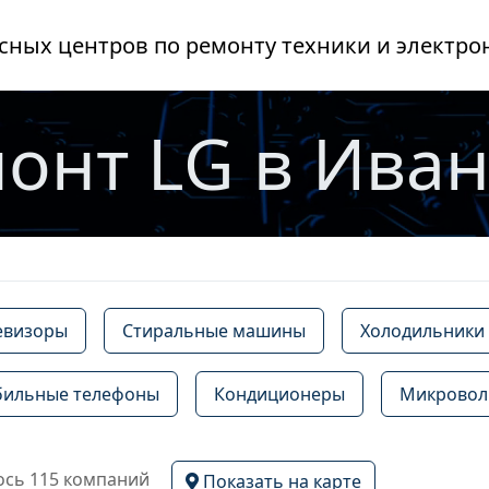
сных центров по ремонту техники и электро
онт LG в Ива
евизоры
Стиральные машины
Холодильники
ильные телефоны
Кондиционеры
Микровол
сь 115 компаний
Показать на карте