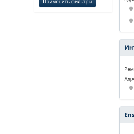
Применить фильтры
Ин
Рем
Адр
En