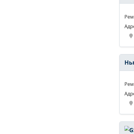
Рем
Адр
Нь
Рем
Адр