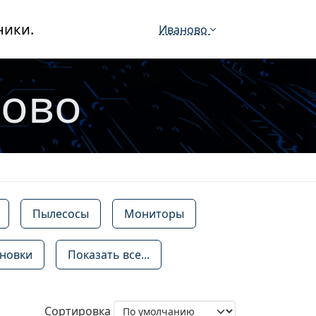
ники.
Иваново
ново
Пылесосы
Мониторы
новки
Показать все...
Сортировка