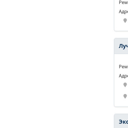
Рем
Адр
Лу
Рем
Адр
Эк