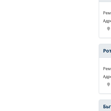
Рем
Адр
Ро
Рем
Адр
Бы