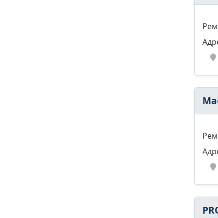
Рем
Адр
Ма
Рем
Адр
PR