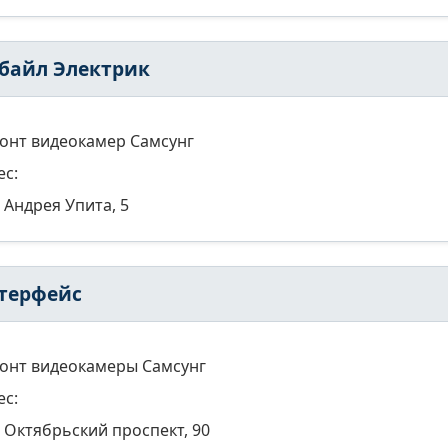
байл Электрик
онт видеокамер Самсунг
ес:
Андрея Упита, 5
терфейс
онт видеокамеры Самсунг
ес:
Октябрьский проспект, 90