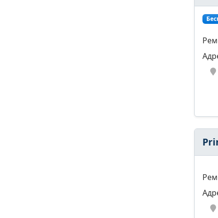
Бес
Рем
Адр
Pri
Рем
Адр