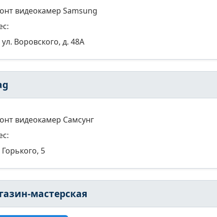
онт видеокамер Samsung
ес:
ул. Воровского, д. 48А
ag
онт видеокамер Самсунг
ес:
Горького, 5
газин-мастерская