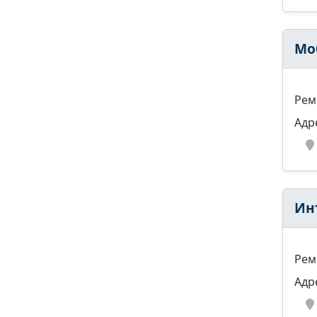
Мо
Рем
Адр
Ин
Рем
Адр