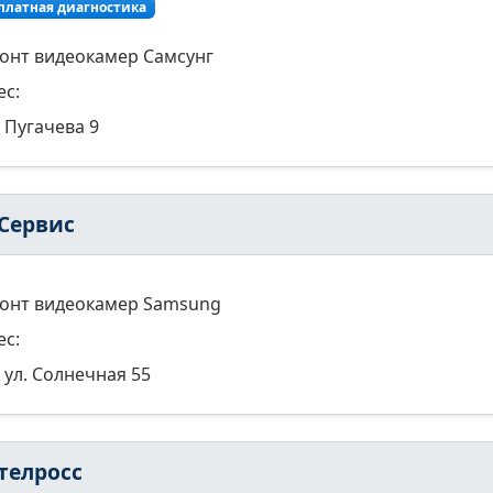
платная диагностика
онт видеокамер Самсунг
ес:
Пугачева 9
-Сервис
онт видеокамер Samsung
ес:
ул. Солнечная 55
телросс