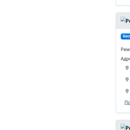
Бес
Рем
Адр
По