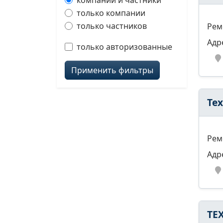
компании и частники
только компании
только частников
Рем
Адр
только авторизованные
Применить фильтры
Те
Рем
Адр
ТЕ