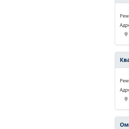
Рем
Адр
Кв
Рем
Адр
Ом