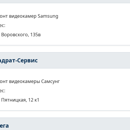
онт видеокамер Samsung
ес:
Воровского, 135в
адрат-Сервис
онт видеокамеры Самсунг
ес:
Пятницкая, 12 к1
ега