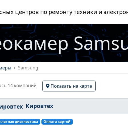
сных центров по ремонту техники и электро
еокамер Samsu
меры
Samsung
сь 14 компаний
Показать на карте
Кировтех
платная диагностика
Оплата картой