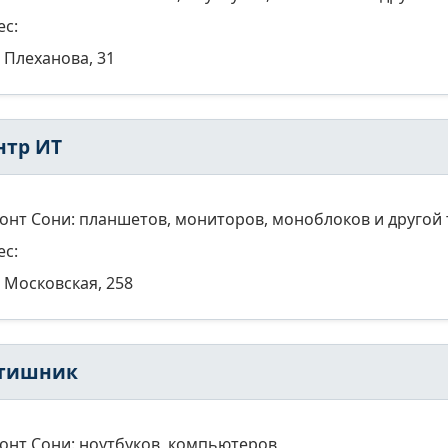
ес:
Плеханова, 31
нтр ИТ
онт Сони: планшетов, мониторов, моноблоков и другой 
ес:
Московская, 258
тишник
онт Сони: ноутбуков, компьютеров