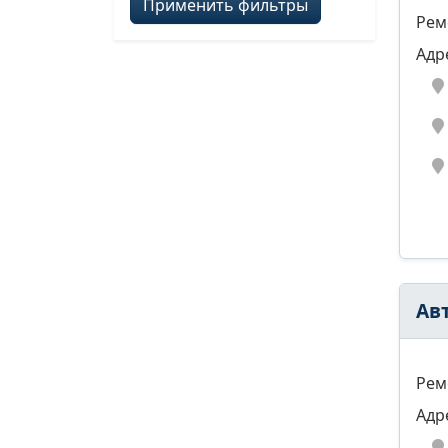
Применить фильтры
Рем
Адр
Ав
Рем
Адр