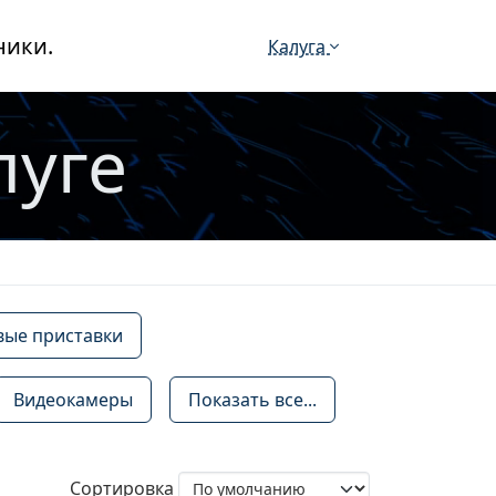
ники.
Калуга
луге
вые приставки
Видеокамеры
Показать все...
Сортировка