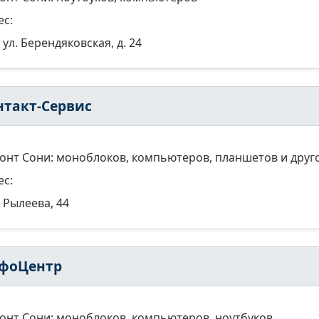
ес:
ул. Берендяковская, д. 24
нтакт-Сервис
онт Сони: моноблоков, компьютеров, планшетов и друг
ес:
Рылеева, 44
фоЦентр
онт Сони: моноблоков, компьютеров, ноутбуков