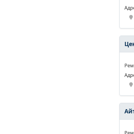
Адр
Це
Рем
Адр
Ай
Рем