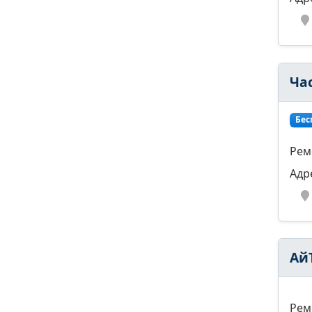
Ча
Бес
Рем
Адр
Ай
Рем