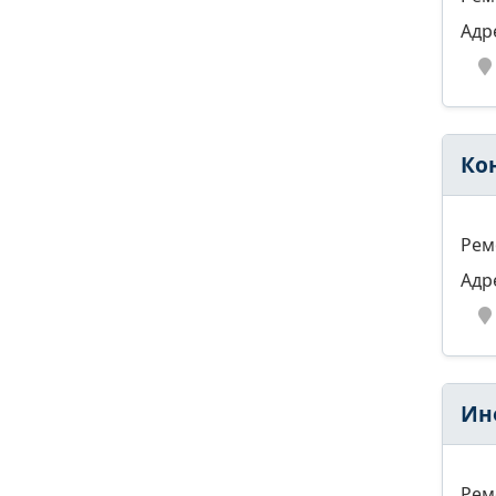
Адр
Ко
Рем
Адр
Ин
Рем