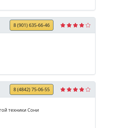
8 (901) 635-66-46
8 (4842) 75-06-55
угой техники Сони