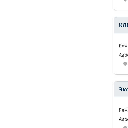
КЛ
Рем
Адр
Эк
Рем
Адр