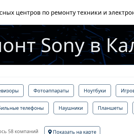
сных центров по ремонту техники и электро
онт Sony в Ка
евизоры
Фотоаппараты
Ноутбуки
Игро
ильные телефоны
Наушники
Планшеты
сь 58 компаний
Показать на карте