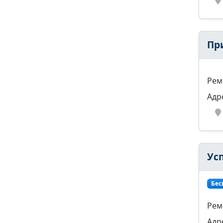
Пр
Рем
Адр
Ус
Бес
Рем
Адр