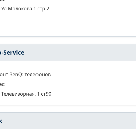
Ул.Молокова 1 стр 2
o-Service
онт BenQ: телефонов
ес:
Телевизорная, 1 ст90
x