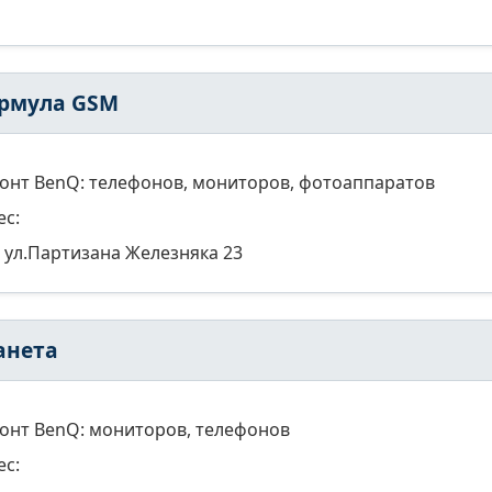
рмула GSM
онт BenQ: телефонов, мониторов, фотоаппаратов
ес:
ул.Партизана Железняка 23
анета
онт BenQ: мониторов, телефонов
ес: