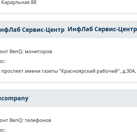
Караульная 88
ИнфЛаб Сервис-Центр
онт BenQ: мониторов
ес:
проспект имени газеты "Красноярский рабочий", д.30А, 
пcompany
онт BenQ: телефонов
ес: