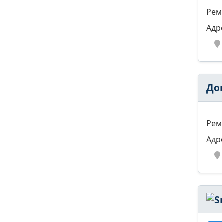
Рем
Адр
До
Рем
Адр