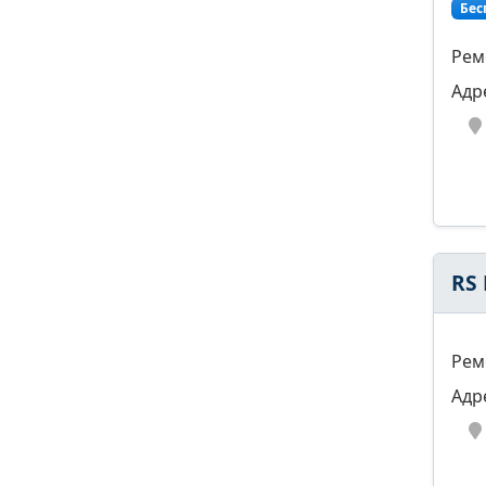
Бес
Рем
Адр
RS
Рем
Адр