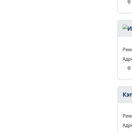
Рем
Адр
Кэ
Рем
Адр