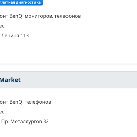
платная диагностика
онт BenQ: мониторов, телефонов
ес:
Ленина 113
 Market
онт BenQ: телефонов
ес:
Пр. Металлургов 32