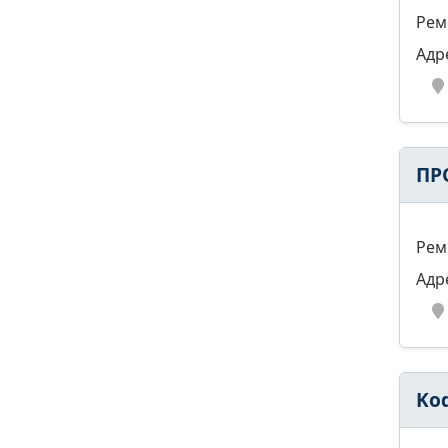
Рем
Адр
ПР
Рем
Адр
Ko