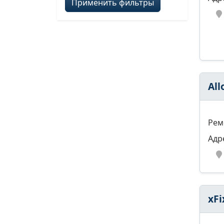
Применить фильтры
All
Рем
Адр
xFi