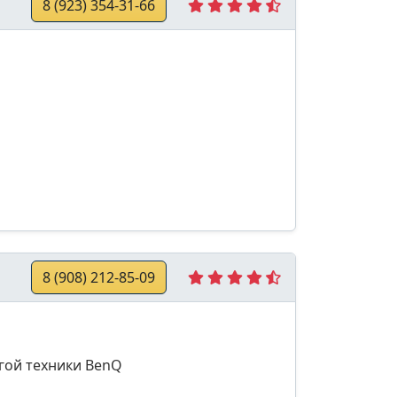
8 (923) 354-31-66
8 (908) 212-85-09
гой техники BenQ