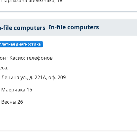
Партизана Железняка, 18
In-file computers
платная диагностика
онт Касио: телефонов
еса:
Ленина ул., д. 221А, оф. 209
Маерчака 16
Весны 26