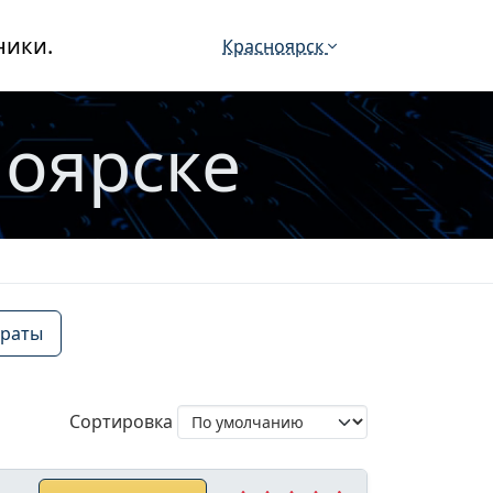
ники.
Красноярск
ноярске
раты
Сортировка