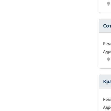
Со
Рем
Адр
Кр
Рем
Адр