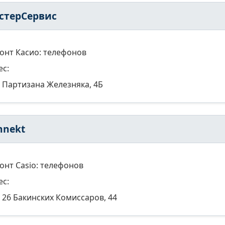
стерСервис
онт Касио: телефонов
ес:
Партизана Железняка, 4Б
nnekt
онт Casio: телефонов
ес:
26 Бакинских Комиссаров, 44