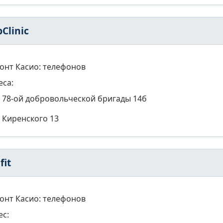
Clinic
онт Касио: телефонов
еса:
78-ой добровольческой бригады 14б
Киренского 13
fit
онт Касио: телефонов
ес: