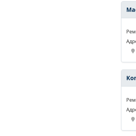
Ма
Рем
Адр
Ko
Рем
Адр