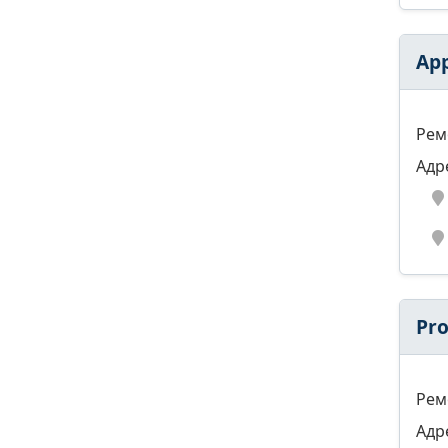
App
Рем
Адр
Pro
Рем
Адр