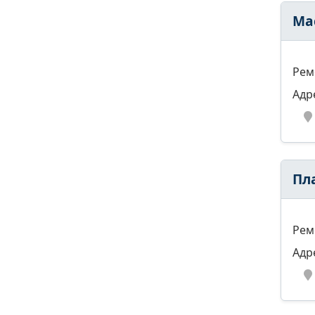
Ма
Рем
Адр
Пл
Рем
Адр