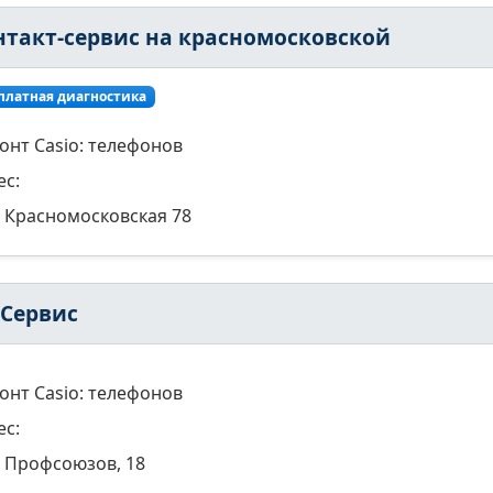
нтакт-сервис на красномосковской
платная диагностика
онт Casio: телефонов
ес:
Красномосковская 78
хСервис
онт Casio: телефонов
ес:
Профсоюзов, 18