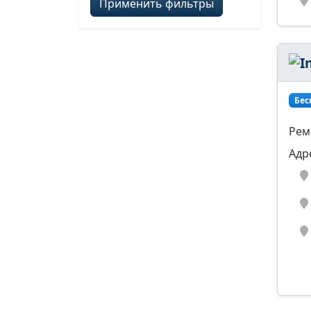
Применить фильтры
Бес
Рем
Адр