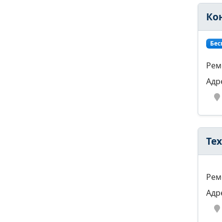
Ко
Бес
Рем
Адр
Те
Рем
Адр