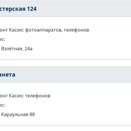
стерская 124
онт Касио: фотоаппаратов, телефонов
ес:
Взлётная, 24а
анета
онт Касио: телефонов
ес:
Караульная 88