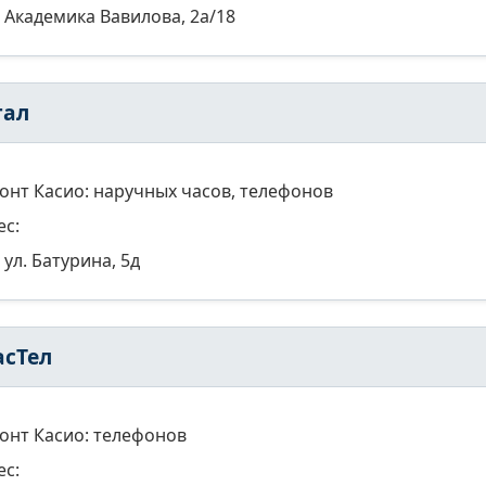
Академика Вавилова, 2а/18
тал
онт Касио: наручных часов, телефонов
ес:
ул. Батурина, 5д
асТел
онт Касио: телефонов
ес: