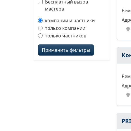
Бесплатный вызов
мастера
Рем
Адр
компании и частники
только компании
только частников
Применить фильтры
Ко
Рем
Адр
PR