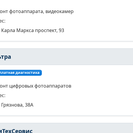
онт фотоаппарата, видеокамер
ес:
Карла Маркса проспект, 93
ьтра
платная диагностика
онт цифровых фотоаппаратов
ес:
Грязнова, 38А
мТехСервис