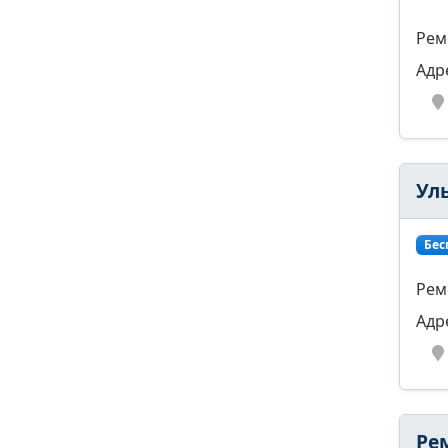
Рем
Адр
Ул
Бес
Рем
Адр
Ре