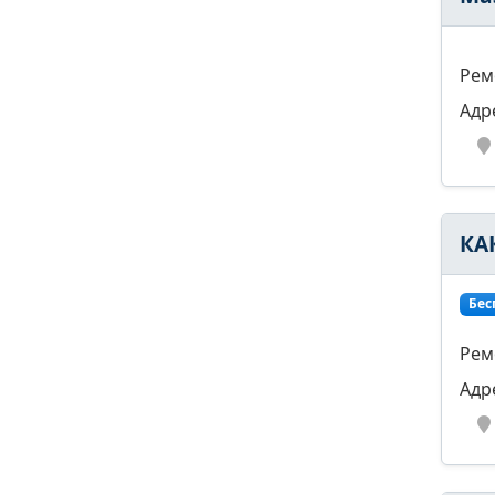
Рем
Адр
КА
Бес
Рем
Адр