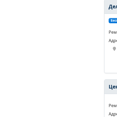
Де
Бес
Рем
Адр
Це
Рем
Адр