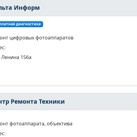
льта Информ
платная диагностика
онт цифровых фотоаппаратов
ес:
Ленина 156а
нтр Ремонта Техники
онт фотоаппарата, объектива
ес: