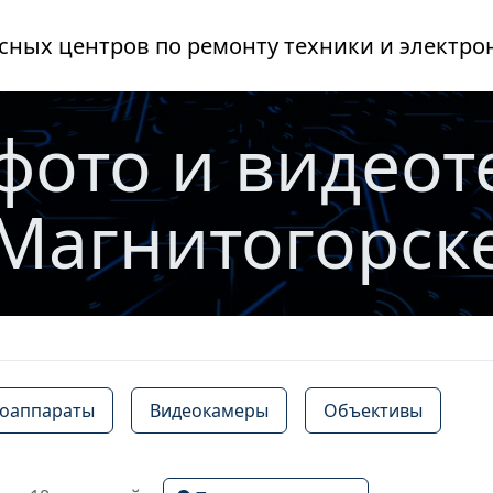
сных центров по ремонту техники и электро
фото и видеот
Магнитогорск
оаппараты
Видеокамеры
Объективы