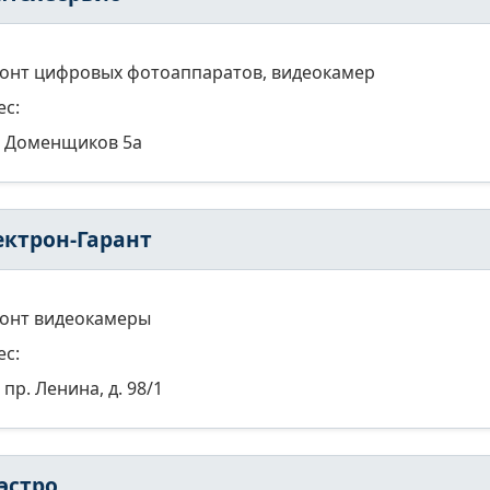
онт цифровых фотоаппаратов, видеокамер
ес:
Доменщиков 5а
ектрон-Гарант
онт видеокамеры
ес:
пр. Ленина, д. 98/1
эстро