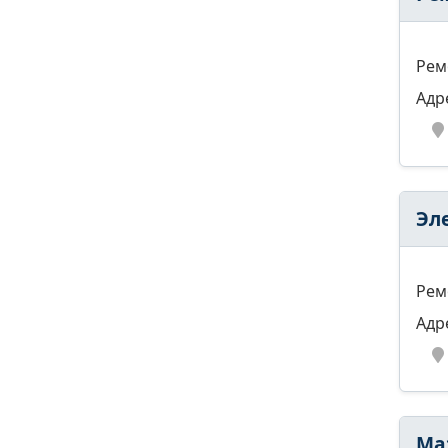
Рем
Адр
Эл
Рем
Адр
Ма