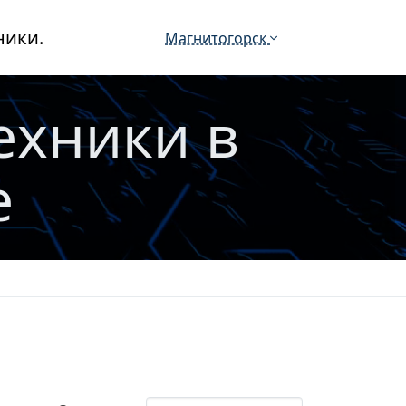
ники.
Магнитогорск
ехники в
е