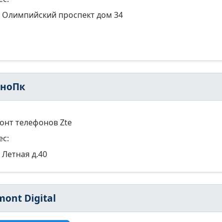
Олимпийский проспект дом 34
хноПк
онт телефонов Zte
ес:
Летная д.40
ont Digital