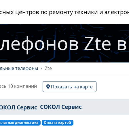
сных центров по ремонту техники и электро
елефонов Zte 
льные телефоны
Zte
сь 10 компаний
Показать на карте
СОКОЛ Сервис
платная диагностика
Оплата картой