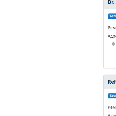
Dr.
Бес
Рем
Адр
Ref
Бес
Рем
Адр