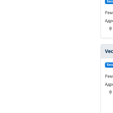
Бес
Рем
Адр
Vec
Бес
Рем
Адр