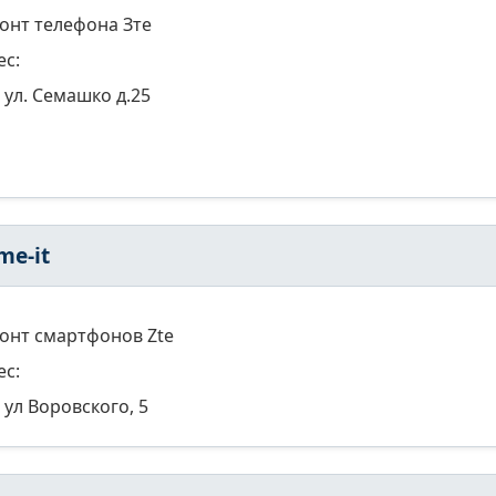
онт телефона Зте
ес:
ул. Семашко д.25
me-it
онт смартфонов Zte
ес:
ул Воровского, 5