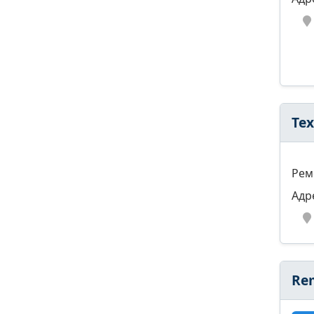
Те
Рем
Адр
Rem