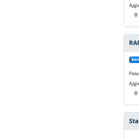
Адр
RA
Бес
Рем
Адр
Sta