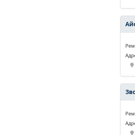
Ай
Рем
Адр
Зв
Рем
Адр