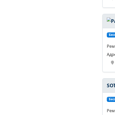
Бес
Рем
Адр
SO
Бес
Рем