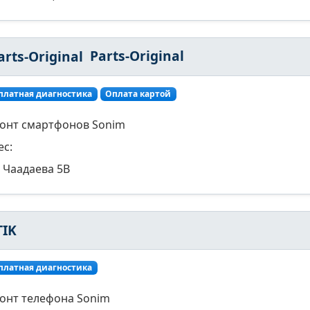
Parts-Original
платная диагностика
Оплата картой
онт смартфонов Sonim
ес:
Чаадаева 5В
TIK
платная диагностика
онт телефона Sonim