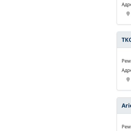
Адр
ТК
Рем
Адр
Ari
Рем