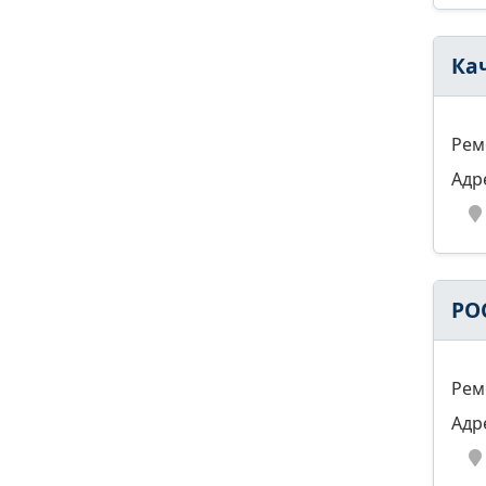
Ка
Рем
Адр
РО
Рем
Адр