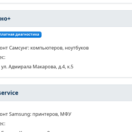
хно+
платная диагностика
онт Самсунг: компьютеров, ноутбуков
ес:
ул. Адмирала Макарова, д.4, к.5
ervice
онт Samsung: принтеров, МФУ
ес: