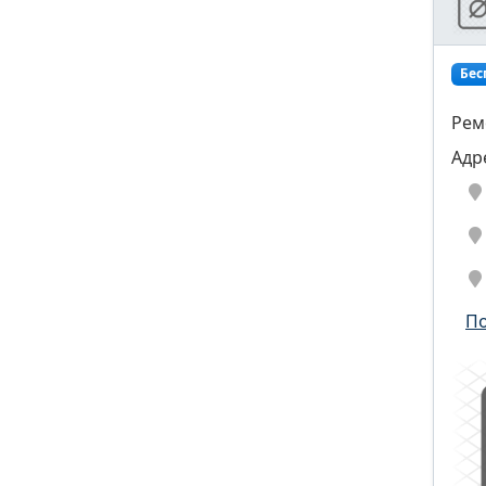
Бес
Рем
Адр
По