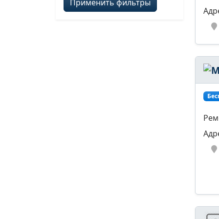
Применить фильтры
Адр
Бес
Рем
Адр