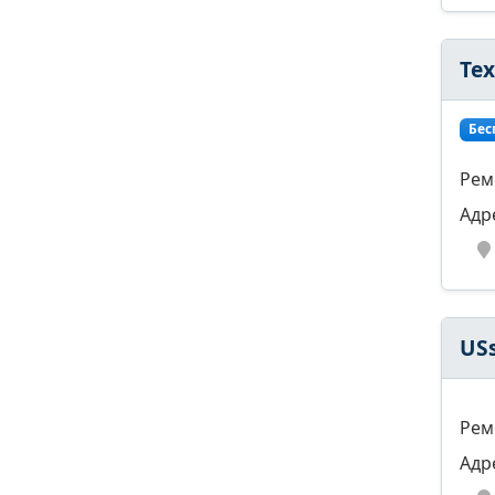
Те
Бес
Рем
Адр
USs
Рем
Адр