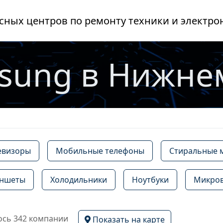
сных центров по ремонту техники и электро
sung в Нижне
евизоры
Мобильные телефоны
Стиральные
ншеты
Холодильники
Ноутбуки
Микро
сь 342 компании
Показать на карте