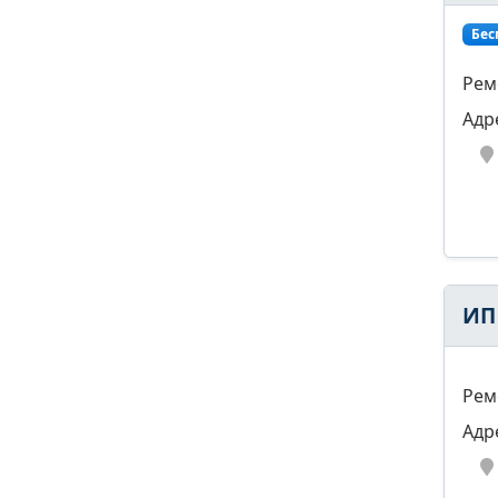
Бес
Рем
Адр
ИП 
Рем
Адр