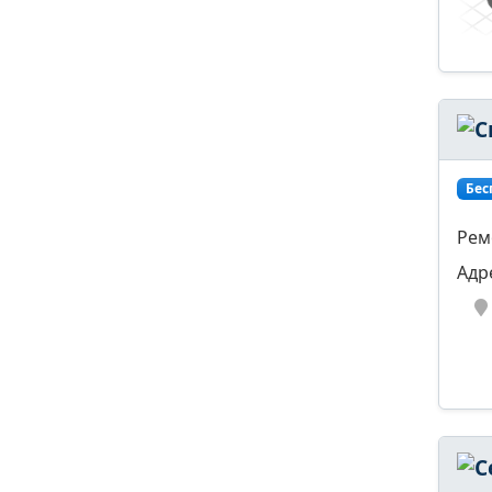
Бес
Рем
Адр