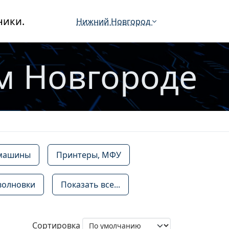
ники.
Нижний Новгород
м Новгороде
 машины
Принтеры, МФУ
волновки
Показать все...
Сортировка