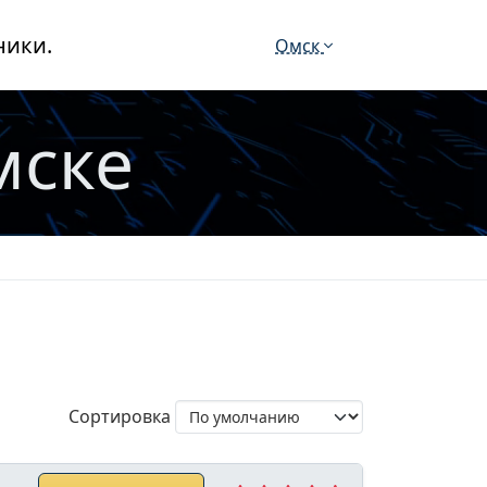
ники.
Омск
мске
Сортировка