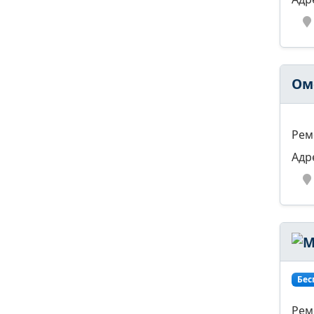
Ом
Рем
Адр
Бес
Рем