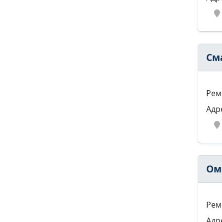
См
Рем
Адр
Ом
Рем
Адр