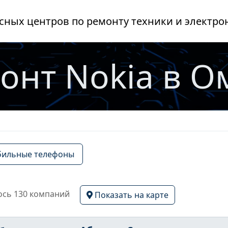
сных центров по ремонту техники и электро
онт Nokia в О
ильные телефоны
сь 130 компаний
Показать на карте