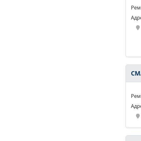
Рем
Адр
СМ
Рем
Адр