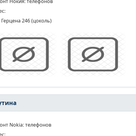
онт Нокия: телефонов
ес:
Герцена 246 (цоколь)
утина
онт Nokia: телефонов
ес: