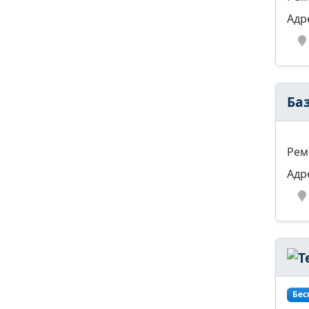
Адр
Ба
Рем
Адр
Бес