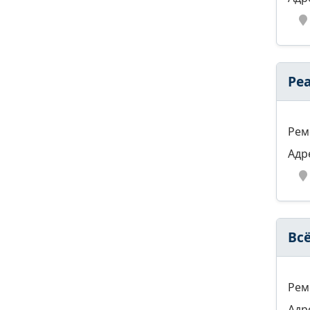
Ре
Рем
Адр
Всё
Рем
Адр