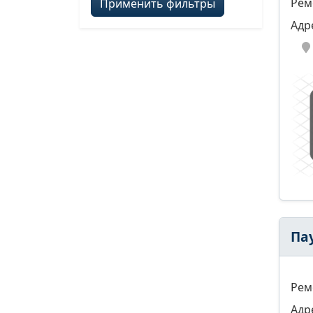
Рем
Применить фильтры
Адр
Па
Рем
Адр