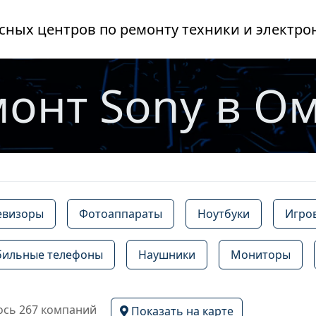
сных центров по ремонту техники и электро
онт Sony в О
евизоры
Фотоаппараты
Ноутбуки
Игро
ильные телефоны
Наушники
Мониторы
сь 267 компаний
Показать на карте