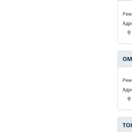
Рем
Адр
OM
Рем
Адр
ТО