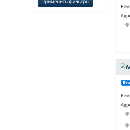
Применить фильтры
Рем
Адр
Бес
Рем
Адр