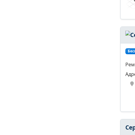
Бес
Рем
Адр
Се