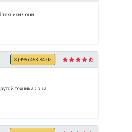
й техники Сони
8 (999) 458-84-02
другой техники Сони