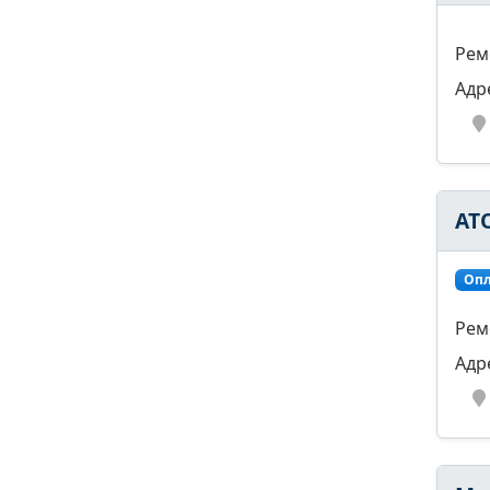
Рем
Адр
АТ
Опл
Рем
Адр