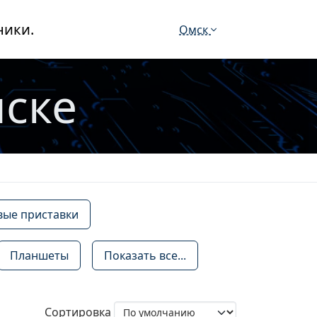
ники.
Омск
мске
вые приставки
Планшеты
Показать все...
Сортировка