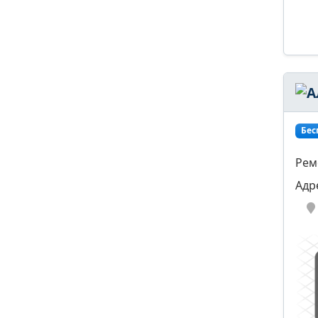
Бес
Рем
Адр