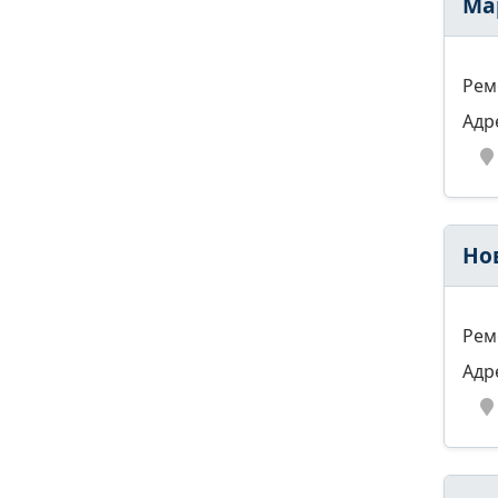
Ма
Рем
Адр
Но
Рем
Адр