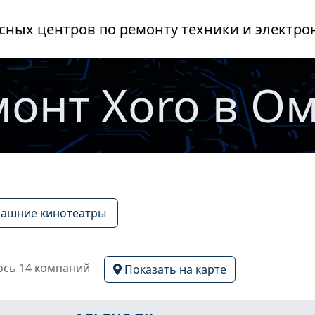
сных центров по ремонту техники и электро
онт Xoro в О
ашние кинотеатры
сь 14 компаний
Показать на карте