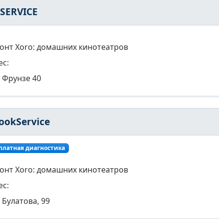
-SERVICE
онт Xoro: домашних кинотеатров
ес:
Фрунзе 40
ookService
платная диагностика
онт Xoro: домашних кинотеатров
ес:
Булатова, 99