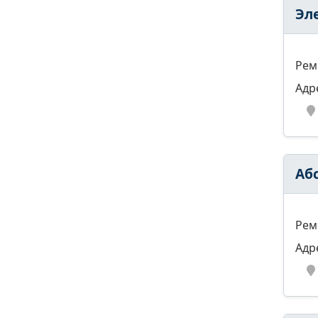
Эл
Рем
Адр
Аб
Рем
Адр