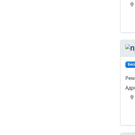
Бес
Рем
Адр