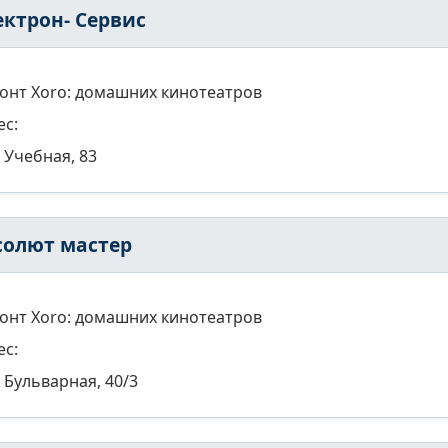
ектрон- Сервис
онт Xoro: домашних кинотеатров
ес:
Учебная, 83
солют мастер
онт Xoro: домашних кинотеатров
ес:
Бульварная, 40/3