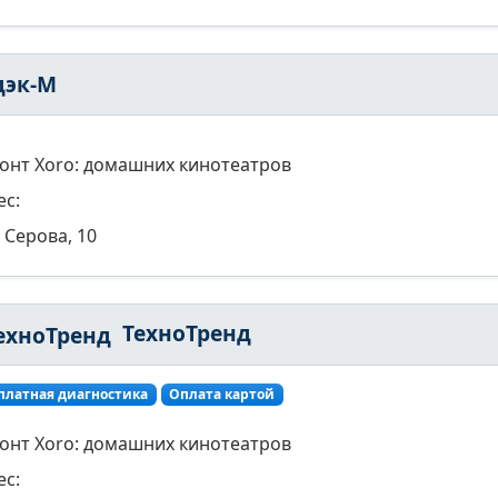
дэк-М
онт Xoro: домашних кинотеатров
ес:
Серова, 10
ТехноТренд
платная диагностика
Оплата картой
онт Xoro: домашних кинотеатров
ес: