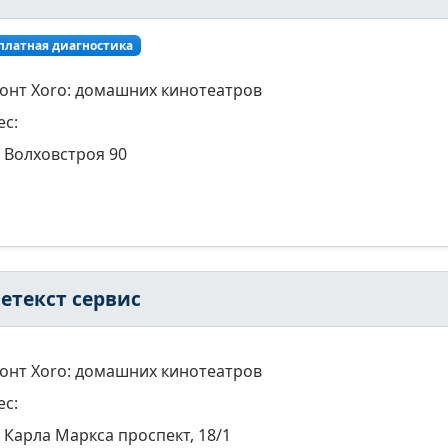
платная диагностика
онт Xoro: домашних кинотеатров
ес:
Волховстроя 90
летекст сервис
онт Xoro: домашних кинотеатров
ес:
Карла Маркса проспект, 18/1