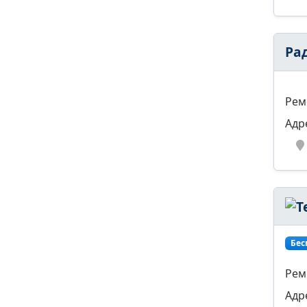
Ра
Рем
Адр
Бес
Рем
Адр