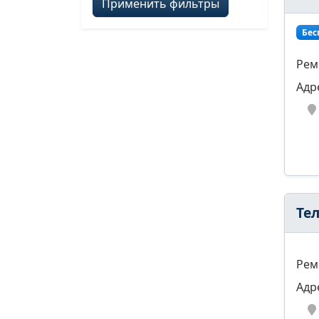
Применить фильтры
Бес
Рем
Адр
Те
Рем
Адр