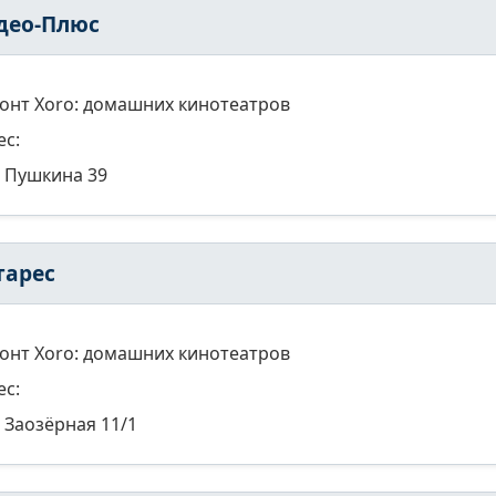
део-Плюс
онт Xoro: домашних кинотеатров
ес:
Пушкина 39
тарес
онт Xoro: домашних кинотеатров
ес:
Заозёрная 11/1