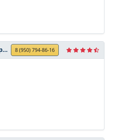
с
8 (950) 794-86-16