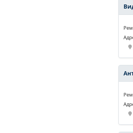
Ви
Рем
Адр
Ан
Рем
Адр