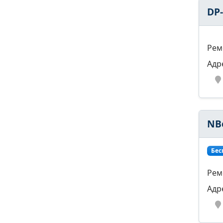
DP
Рем
Адр
NB
Бес
Рем
Адр