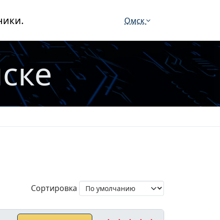
ники.
Омск
мске
Сортировка