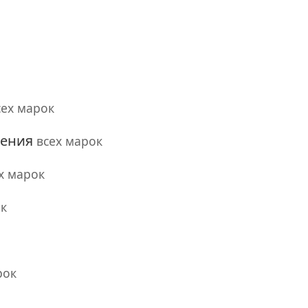
сех марок
жения
всех марок
х марок
ок
рок