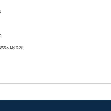
к
к
всех марок