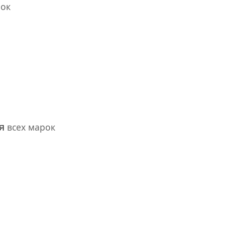
рок
ия
всех марок