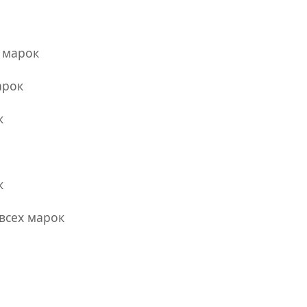
 марок
арок
к
к
всех марок