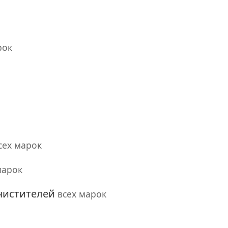
рок
сех марок
марок
чистителей
всех марок