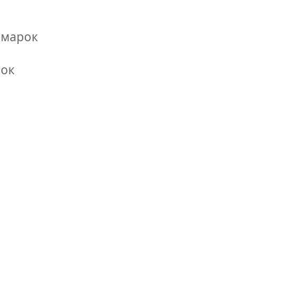
 марок
рок