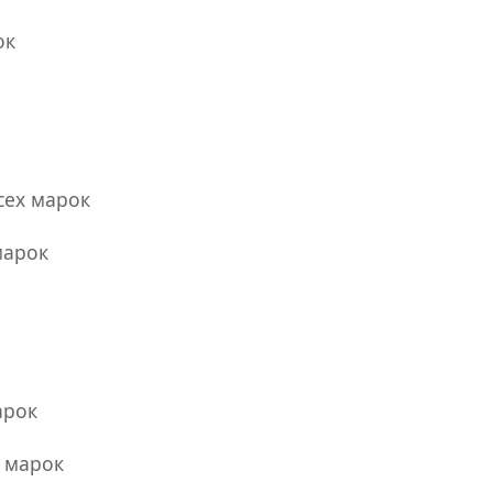
ок
сех марок
марок
арок
х марок