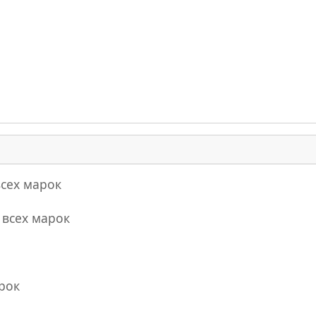
всех марок
в
всех марок
рок