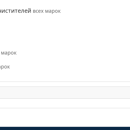
чистителей
всех марок
 марок
арок