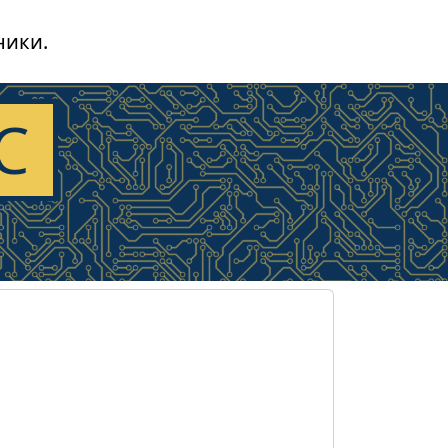
ники.
С