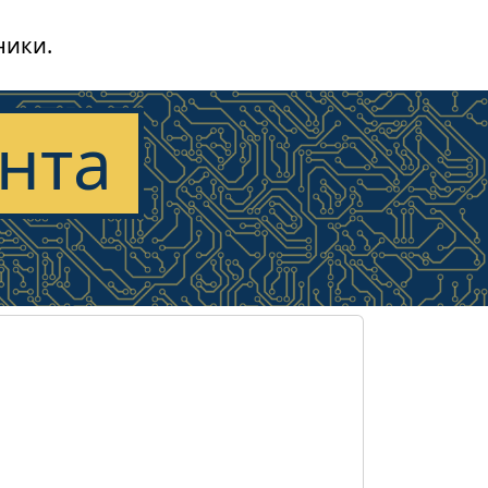
ники.
нта