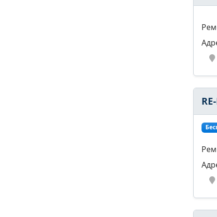
Рем
Адр
RE
Бес
Рем
Адр