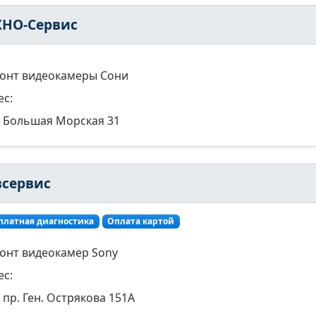
ХНО-Сервис
онт видеокамеры Сони
ес:
Большая Морская 31
всервис
платная диагностика
Оплата картой
онт видеокамер Sony
ес:
пр. Ген. Острякова 151А