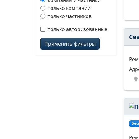
компании и частники
только компании
только частников
только авторизованные
Се
Применить фильтры
Рем
Адр
Бес
Рем