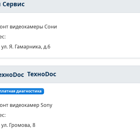
п Сервис
онт видеокамеры Сони
ес:
ул. Я. Гамарника, д.6
ТехноDoc
платная диагностика
онт видеокамер Sony
ес:
ул. Громова, 8