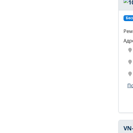
Бес
Рем
Адр
По
VN-