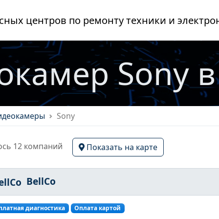
сных центров по ремонту техники и электро
окамер Sony в
идеокамеры
Sony
сь 12 компаний
Показать на карте
BellCo
платная диагностика
Оплата картой