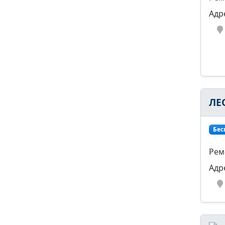
Адр
ЛЕ
Бес
Рем
Адр