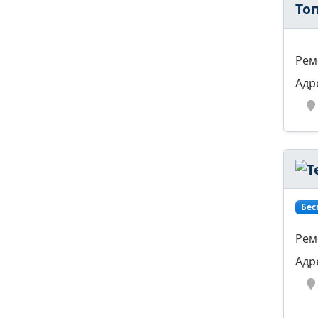
То
Рем
Адр
Бес
Рем
Адр