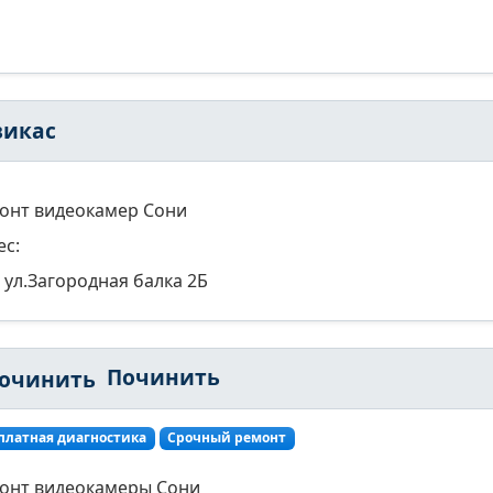
викас
онт видеокамер Сони
ес:
ул.Загородная балка 2Б
Починить
платная диагностика
Срочный ремонт
онт видеокамеры Сони