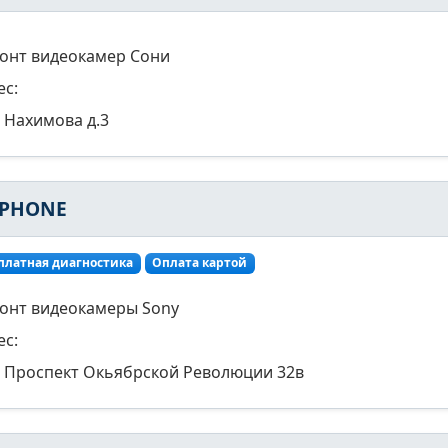
онт видеокамер Сони
ес:
Нахимова д.3
-PHONE
платная диагностика
Оплата картой
онт видеокамеры Sony
ес:
Проспект Окьябрской Революции 32в