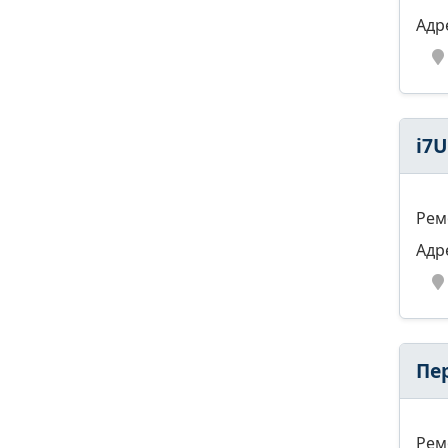
Адр
i7U
Рем
Адр
Пе
Рем