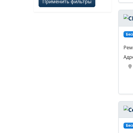
Применить фильтры
Бес
Рем
Адр
Бес