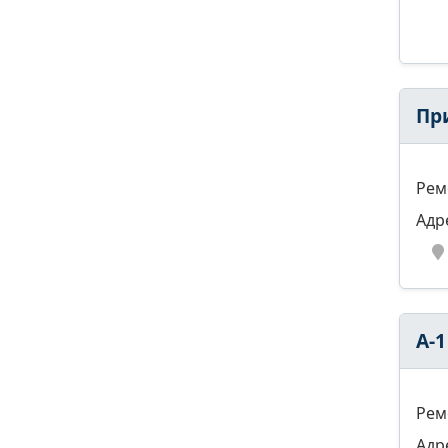
Пр
Рем
Адр
А-1
Рем
Адр