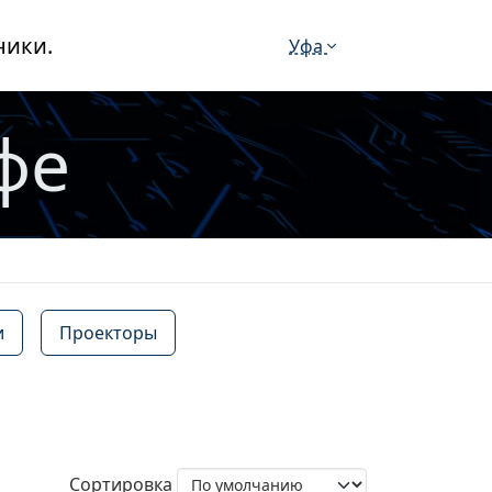
ники.
Уфа
фе
и
Проекторы
Сортировка