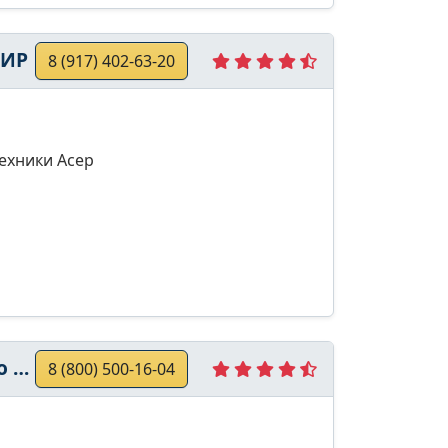
МИР
8 (917) 402-63-20
ехники Асер
та
8 (800) 500-16-04