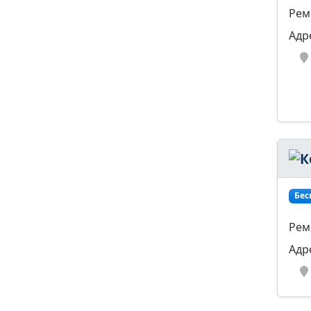
Рем
Адр
Бес
Рем
Адр