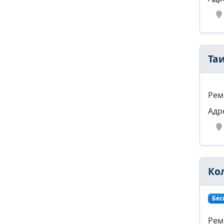
Та
Рем
Адр
Ко
Бес
Рем