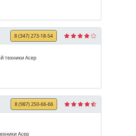
8 (347) 273-18-54
й техники Асер
8 (987) 250-66-66
техники Асер