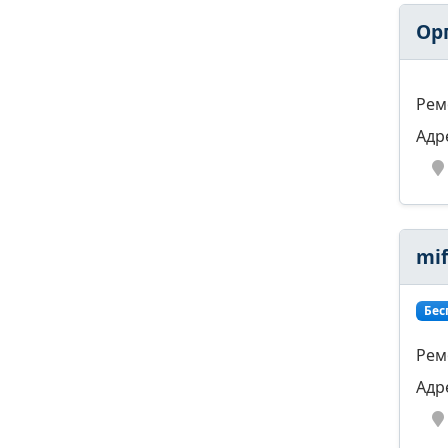
Ор
Рем
Адр
mi
Бес
Рем
Адр