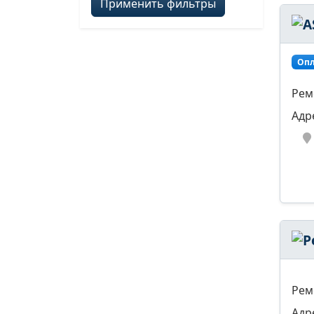
Применить фильтры
Опл
Рем
Адр
Рем
Адр