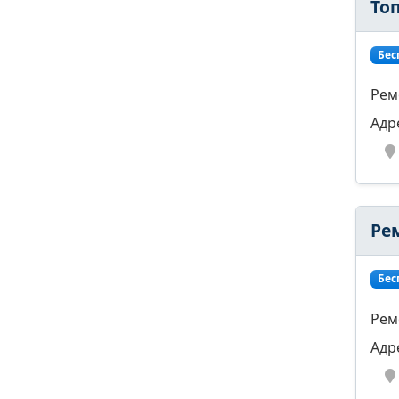
То
Бес
Рем
Адр
Ре
Бес
Рем
Адр