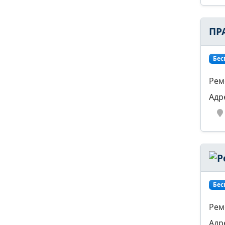
ПР
Бес
Рем
Адр
Бес
Рем
Адр