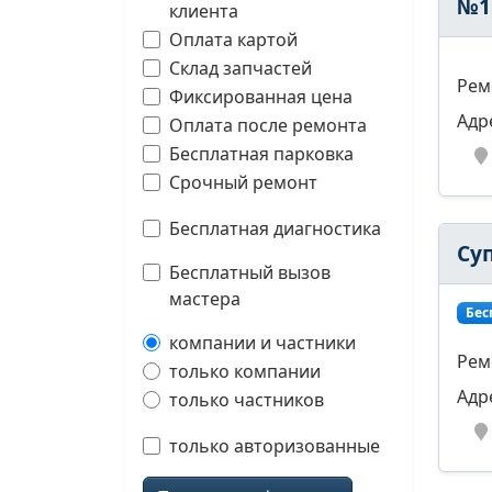
№1
клиента
Оплата картой
Склад запчастей
Рем
Фиксированная цена
Адр
Оплата после ремонта
Бесплатная парковка
Срочный ремонт
Бесплатная диагностика
Су
Бесплатный вызов
мастера
Бес
компании и частники
Рем
только компании
Адр
только частников
только авторизованные