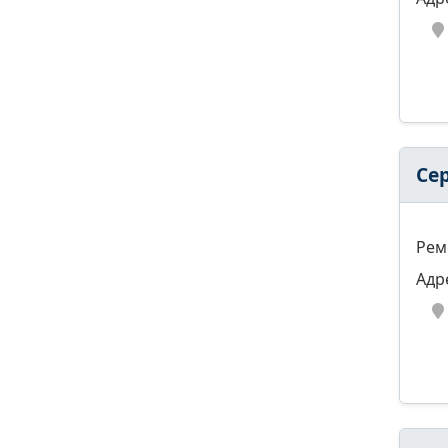
Се
Рем
Адр