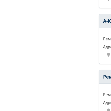
А-
Рем
Адр
Ре
Рем
Адр