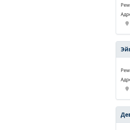
Рем
Адр
Эй
Рем
Адр
Де