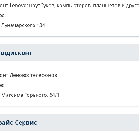
онт Lenovo: ноутбуков, компьютеров, планшетов и друг
ес:
Луначарского 134
плдисконт
онт Леново: телефонов
ес:
Максима Горького, 64/1
вайс-Сервис