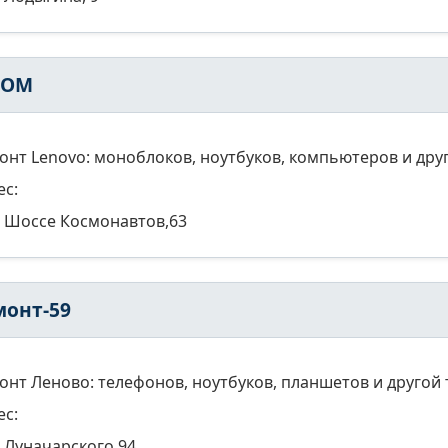
КОМ
онт Lenovo: моноблоков, ноутбуков, компьютеров и дру
ес:
Шоссе Космонавтов,63
монт-59
онт Леново: телефонов, ноутбуков, планшетов и другой
ес:
Луначарского 94