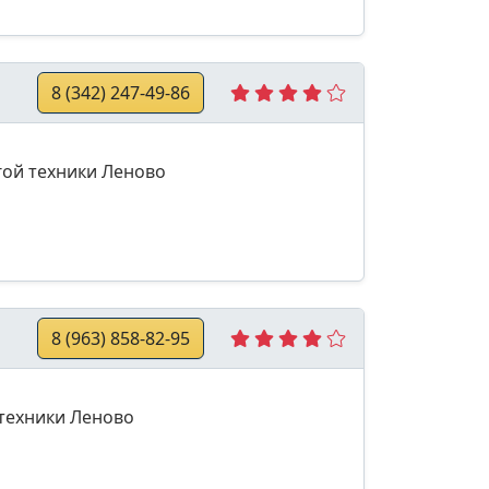
8 (342) 247-49-86
гой техники Леново
8 (963) 858-82-95
 техники Леново