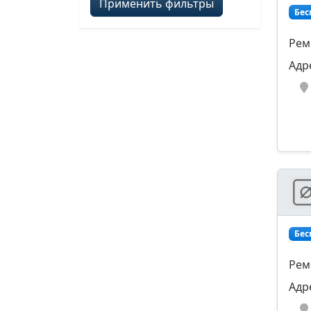
Применить фильтры
Бес
Рем
Адр
Бес
Рем
Адр