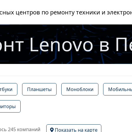
сных центров по ремонту техники и электро
нт Lenovo в 
тбуки
Планшеты
Моноблоки
Мобильны
иторы
сь 245 компаний
Показать на карте