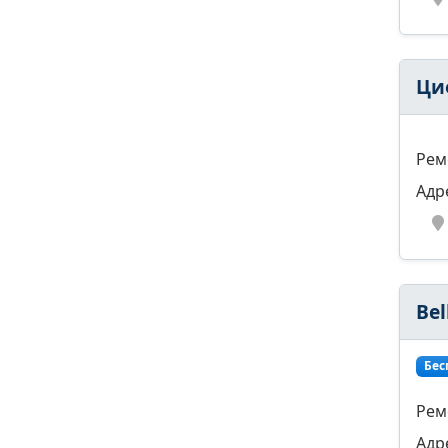
Ци
Рем
Адр
Be
Бес
Рем
Адр