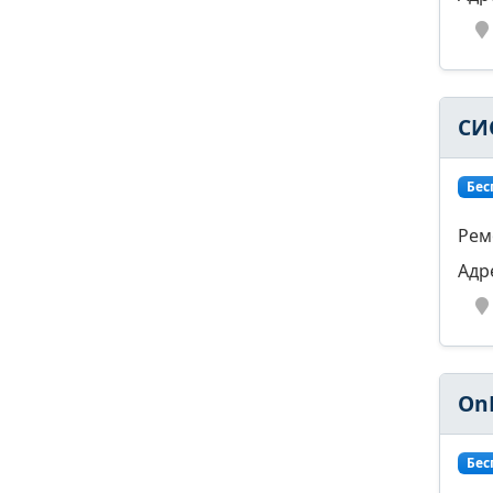
СИ
Бес
Рем
Адр
On
Бес